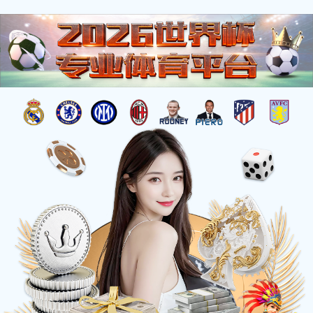
注册入口
下载 星空体育官网 App · 体验未
来赛事方式
将专业数据分析、互动社群与比分推送整合于一体，
星空体育官网为体育迷量身打造。
极速比分
互动社区
AI 分析
App Store 下载