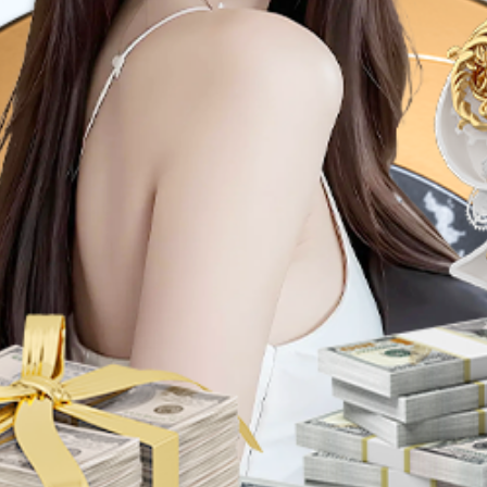
计感和操作都很棒”
“不只是好用，更让我安心”
简洁，操作也顺，没什么学习成
账号有加密，隐私保护做得到位
特别喜欢赛事列表的设计，星空
服也靠谱。用起来没什么顾虑，
官网在细节上做得蛮讲究。
觉这不是个粗糙的平台。
阿婷 · 北京
Mei · 上海
日常活跃用户
首次用户
品牌使命 · 愿景驱动未来
导向，构建围绕服务、技术与行业规范的长效价值链，在数字体