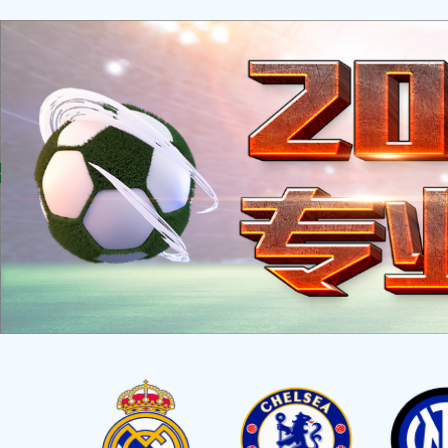
星
自创立以来，平台始终坚
赛事服务生态系统。 十
作为领先的
星空体育官网
平
体系。 平台支持 PC、H5
安全是基础保障。我们引入多
统稳定。 所有信息传输均通
在服务方面，星空体育官网 