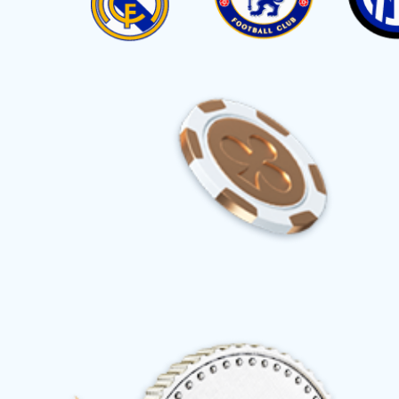
响应与高效反馈，让用户在
全终端兼容接入
不论是手机、平板还是电脑
配设备，实现多端同步使
用。