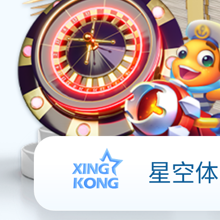
以用户价值为基石
专注优化星空体育官网平台体验，提升用户访
问效率与功能可用性。
星空体育官网
星空体育·星空官方网站 - 星空体育(中