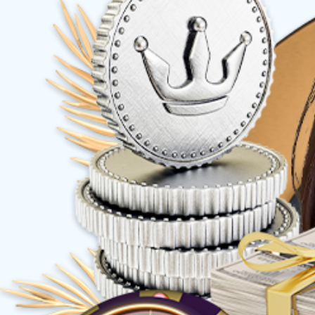
“完全出乎意料的好”
“设
朋友推荐的，一开始没在意，结果发
界面
现星空体育官网比想象中更流畅，数
本。
据更新快，还能设定提醒，功能挺
体育
全。
小林 · 广州
已验证用户
星空体育官网坚持以用户为