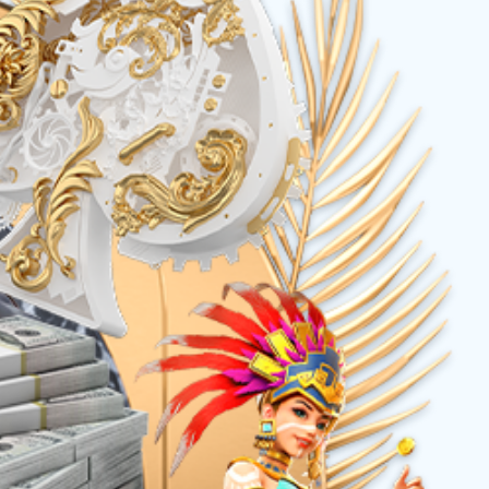
“非常适合我这种不懂技术的用
“服务响应快
户”
，客
有问题联系客
界面清晰，逻辑顺，爸妈都能轻松上
能感
版本更新也稳
手。查分数、看直播都很方便，也不
化，日常用着
容易卡。
阿斌 ·
Leo · 成都
资深用
老用户
育内容与直播赛道持续深耕。