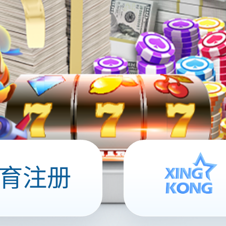
以技术创新为驱动
融合实时数据处理与前沿 AI 模型，提升直播服
务的智能化水平。
联系我们
快速导航
App下载