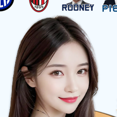
赛事期间享受流畅操作体验。
本地化语言与支付
，星空体育官网 可自动适
支持多语言切换与主流本地
用，无需额外安装，即开即
中文、马来语等界面选项，
用更便捷。
用户真实心声
来自全国各地的真实反馈，见证我们服务的每一步进步。